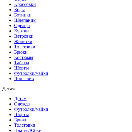
Кроссовки
Кеды
Ботинки
Шлепанцы
Одежда
Куртки
Ветровки
Жилетки
Толстовки
Брюки
Костюмы
Тайтсы
Шорты
Футболки/майки
Лонгслив
Детям
Детям
Одежда
Футболки/майки
Шорты
Брюки
Толстовки
Платья/Юбки