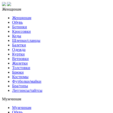
Женщинам
Женщинам
Обувь
Ботинки
Кроссовки
Кеды
Шлепки/сланцы
Балетки
Одежда
Куртки
Ветровки
Жилетки
Толстовки
Брюки
Костюмы
Футболки/майки
Бра/топы
Леггинсы/тайтсы
Мужчинам
Мужчинам
Обувь