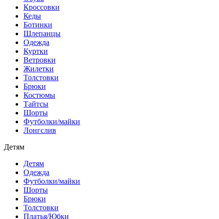
Кроссовки
Кеды
Ботинки
Шлепанцы
Одежда
Куртки
Ветровки
Жилетки
Толстовки
Брюки
Костюмы
Тайтсы
Шорты
Футболки/майки
Лонгслив
Детям
Детям
Одежда
Футболки/майки
Шорты
Брюки
Толстовки
Платья/Юбки