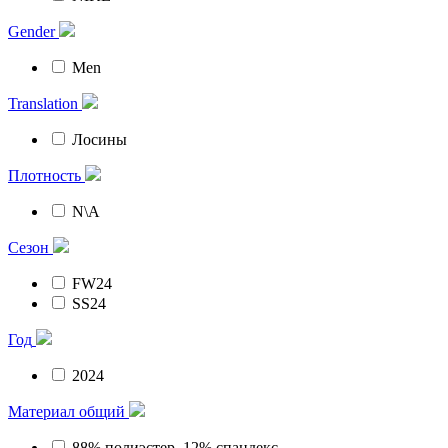
Gender
Men
Translation
Лосины
Плотность
N\A
Сезон
FW24
SS24
Год
2024
Материал общий
88% полиэстер, 12% спандекс