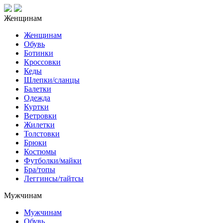
Женщинам
Женщинам
Обувь
Ботинки
Кроссовки
Кеды
Шлепки/сланцы
Балетки
Одежда
Куртки
Ветровки
Жилетки
Толстовки
Брюки
Костюмы
Футболки/майки
Бра/топы
Леггинсы/тайтсы
Мужчинам
Мужчинам
Обувь