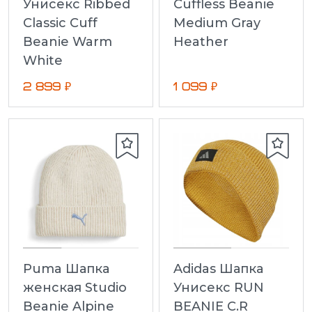
Cuffless Beanie
Унисекс Ribbed
Medium Gray
Classic Cuff
Heather
Beanie Warm
White
2 899 ₽
1 099 ₽
Puma Шапка
Adidas Шапка
женская Studio
Унисекс RUN
Beanie Alpine
BEANIE C.R