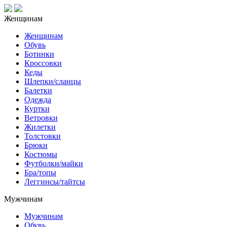
Женщинам
Женщинам
Обувь
Ботинки
Кроссовки
Кеды
Шлепки/сланцы
Балетки
Одежда
Куртки
Ветровки
Жилетки
Толстовки
Брюки
Костюмы
Футболки/майки
Бра/топы
Леггинсы/тайтсы
Мужчинам
Мужчинам
Обувь