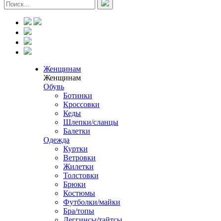
Женщинам
Женщинам
Обувь
Ботинки
Кроссовки
Кеды
Шлепки/сланцы
Балетки
Одежда
Куртки
Ветровки
Жилетки
Толстовки
Брюки
Костюмы
Футболки/майки
Бра/топы
Леггинсы/тайтсы