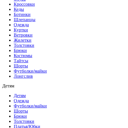
Кроссовки
Кеды
Ботинки
Шлепанцы
Одежда
Куртки
Ветровки
Жилетки
Толстовки
Брюки
Костюмы
Тайтсы
Шорты
Футболки/майки
Лонгслив
Детям
Детям
Одежда
Футболки/майки
Шорты
Брюки
Толстовки
Платья/Юбки