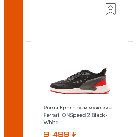
кие
G/AG
Puma Кроссовки мужские
Ferrari IONSpeed 2 Black-
White
9 499 ₽