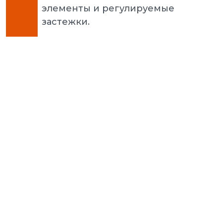
элементы и регулируемые
застежки.
Puma 
3.0 L 