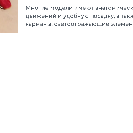
Многие модели имеют анатомически
движений и удобную посадку, а так
карманы, светоотражающие элемен
Puma Кроссовки 
еды мужские
Electrify NITRO 4
.0 L White-Black-P