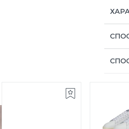
ХАР
СПО
СПО