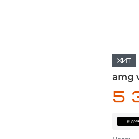
ХИТ
amg 
5 