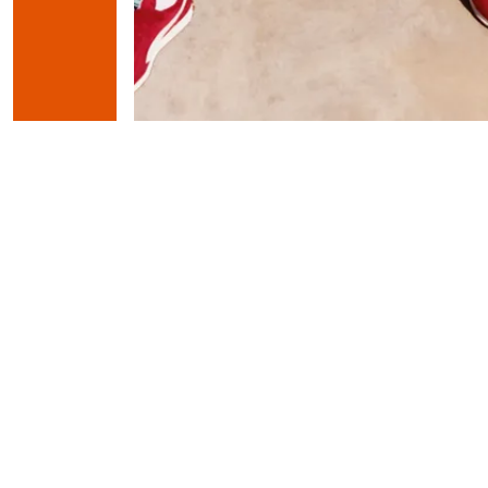
Puma К
Smash 3