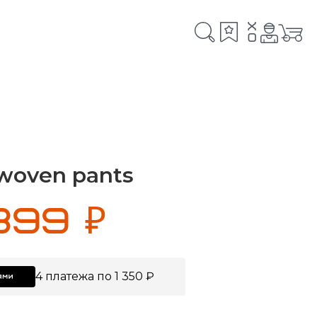
x
0
woven pants
399 ₽
4 платежа по 1 350 ₽