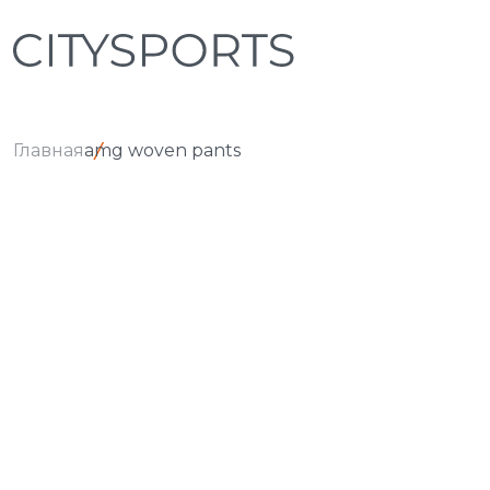
Главная
amg woven pants