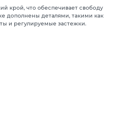
й крой, что обеспечивает свободу
же дополнены деталями, такими как
ты и регулируемые застежки.
NIKE Кроссовки мужские
MANOA LEATHER
мужские