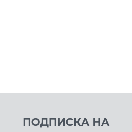
White
9 499 ₽
3 
ПОДПИСКА НА