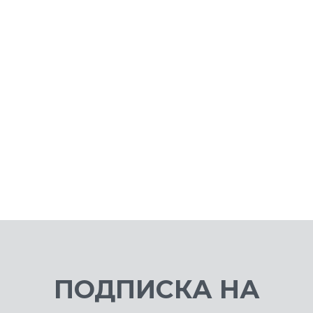
White
9 499 ₽
3 
ПОДПИСКА НА