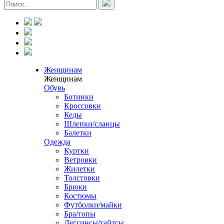
Женщинам
Женщинам
Обувь
Ботинки
Кроссовки
Кеды
Шлепки/сланцы
Балетки
Одежда
Куртки
Ветровки
Жилетки
Толстовки
Брюки
Костюмы
Футболки/майки
Бра/топы
Леггинсы/тайтсы