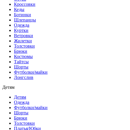
Кроссовки
Кеды
Ботинки
Шлепанцы
Одежда
Куртки
Ветровки
Жилетки
Толстовки
Брюки
Костюмы
Тайтсы
Шорты
Футболки/майки
Лонгслив
Детям
Детям
Одежда
Футболки/майки
Шорты
Брюки
Толстовки
Платья/Юбки