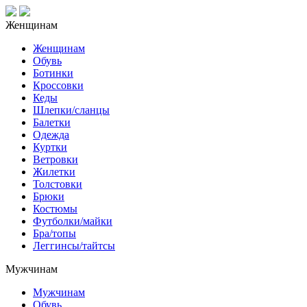
Женщинам
Женщинам
Обувь
Ботинки
Кроссовки
Кеды
Шлепки/сланцы
Балетки
Одежда
Куртки
Ветровки
Жилетки
Толстовки
Брюки
Костюмы
Футболки/майки
Бра/топы
Леггинсы/тайтсы
Мужчинам
Мужчинам
Обувь