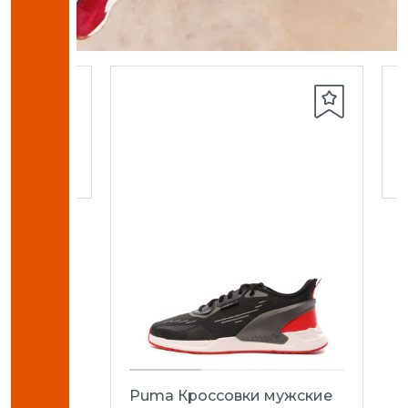
кие
G/AG
Puma Кроссовки мужские