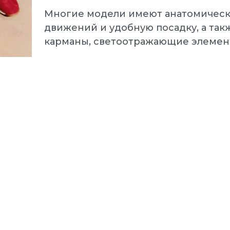
Многие модели имеют анатомически
движений и удобную посадку, а так
карманы, светоотражающие элемен
Puma Кроссовки 
еды мужские
Electrify NITRO 4
.0 L White-Black-P