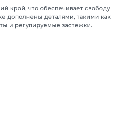
й крой, что обеспечивает свободу
же дополнены деталями, такими как
ты и регулируемые застежки.
NIKE Кроссовки мужские
MANOA LEATHER
мужские