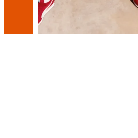
Puma К
Smash 3