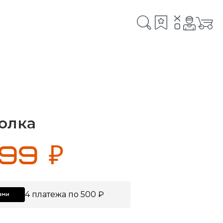
x
0
олка
999 ₽
4 платежа по 500 ₽