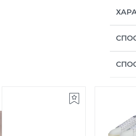
ХАР
СПО
СПО