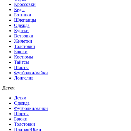
Кроссовки
Кеды
Ботинки
Шлепанцы
Одежда
Куртки
Ветровки
Жилетки
Толстовки
Брюки
Костюмы
Тайтсы
Шорты
Футболки/майки
Лонгслив
Детям
Детям
Одежда
Футболки/майки
Шорты
Брюки
Толстовки
Платья/Юбки