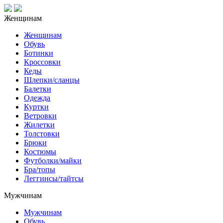
Женщинам
Женщинам
Обувь
Ботинки
Кроссовки
Кеды
Шлепки/сланцы
Балетки
Одежда
Куртки
Ветровки
Жилетки
Толстовки
Брюки
Костюмы
Футболки/майки
Бра/топы
Леггинсы/тайтсы
Мужчинам
Мужчинам
Обувь