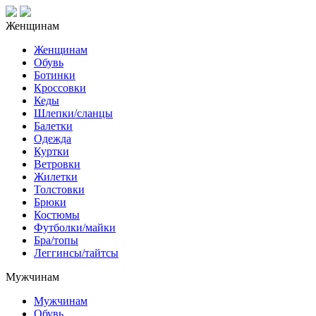
Женщинам
Женщинам
Обувь
Ботинки
Кроссовки
Кеды
Шлепки/сланцы
Балетки
Одежда
Куртки
Ветровки
Жилетки
Толстовки
Брюки
Костюмы
Футболки/майки
Бра/топы
Леггинсы/тайтсы
Мужчинам
Мужчинам
Обувь