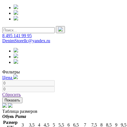
8 495 141 99 95
DenimStorellc@yandex.ru
Фильтры
Цена
Сбросить
Показать
Таблица размеров
Обувь Puma
Размер
3
3,5
4
4,5
5
5,5
6
6,5
7
7,5
8
8,5
9
9,5