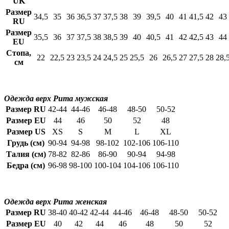
UK
Размер
34,5
35
36
36,5
37
37,5
38
39
39,5
40
41
41,5
42
43
RU
Размер
35,5
36
37
37,5
38
38,5
39
40
40,5
41
42
42,5
43
44
EU
Стопа,
22
22,5
23
23,5
24
24,5
25
25,5
26
26,5
27
27,5
28
28,
см
Одежда верх Puma мужская
Размер RU
42-44
44-46
46-48
48-50
50-52
Размер EU
44
46
50
52
48
Размер US
XS
S
M
L
XL
Грудь (см)
90-94
94-98
98-102
102-106
106-110
Талия (см)
78-82
82-86
86-90
90-94
94-98
Бедра (см)
96-98
98-100
100-104
104-106
106-110
Одежда верх Puma женская
Размер RU
38-40
40-42
42-44
44-46
46-48
48-50
50-52
Размер EU
40
42
44
46
48
50
52