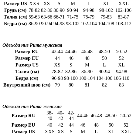
Размер US
XXS
XS
S
M
L
XL
XXL
Грудь (см)
78-82
82-86
86-90
90-94
94-98
98-102
102-106
Талия (см)
59-63
63-66
66-71
71-75
75-79
79-83
83-87
Бедра (см)
86-90
90-94
94-98
98-102
102-104
104-108
108-112
Одежда низ Puma мужская
Размер RU
42-44
44-46
46-48
48-50
50-52
Размер EU
44
46
48
50
52
Размер US
XS
S
M
L
XL
Талия (см)
78-82
82-86
86-90
90-94
94-98
Бедра (см)
96-98
98-100
100-104
104-106
106-110
Внутренний шов (см)
79
80
81
82
83
Одежда низ Puma женская
38-
40-
42-
Размер RU
44-46
46-48
48-50
50-52
40
42
44
Размер EU
40
42
44
46
48
50
52
Размер US
XXS
XS
S
M
L
XL
XXL