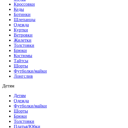
Кроссовки
Кеды
Ботинки
Шлепанцы
Одежда
Куртки
Ветровки
Жилетки
Толстовки
Брюки
Костюмы
Тайтсы
Шорты
Футболки/майки
Лонгслив
Детям
Детям
Одежда
Футболки/майки
Шорты
Брюки
Толстовки
Платья/Юбки