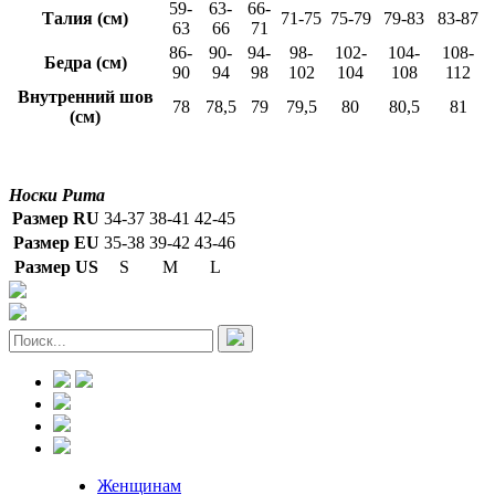
59-
63-
66-
Талия (см)
71-75
75-79
79-83
83-87
63
66
71
86-
90-
94-
98-
102-
104-
108-
Бедра (см)
90
94
98
102
104
108
112
Внутренний шов
78
78,5
79
79,5
80
80,5
81
(см)
Носки Puma
Размер RU
34-37
38-41
42-45
Размер EU
35-38
39-42
43-46
Размер US
S
M
L
Женщинам