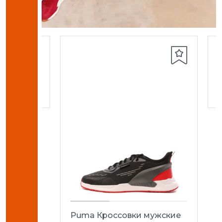
кие
G/AG
Puma Кроссовки мужские