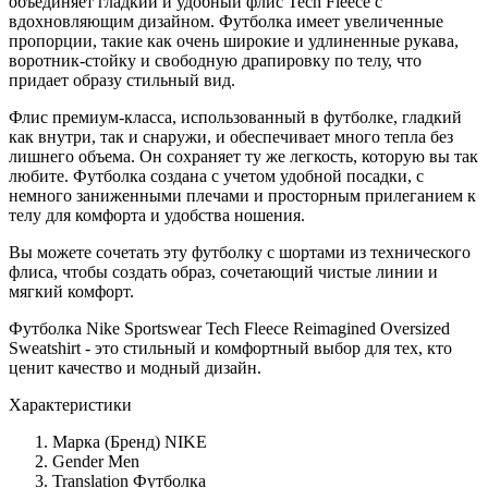
объединяет гладкий и удобный флис Tech Fleece с
вдохновляющим дизайном. Футболка имеет увеличенные
пропорции, такие как очень широкие и удлиненные рукава,
воротник-стойку и свободную драпировку по телу, что
придает образу стильный вид.
Флис премиум-класса, использованный в футболке, гладкий
как внутри, так и снаружи, и обеспечивает много тепла без
лишнего объема. Он сохраняет ту же легкость, которую вы так
любите. Футболка создана с учетом удобной посадки, с
немного заниженными плечами и просторным прилеганием к
телу для комфорта и удобства ношения.
Вы можете сочетать эту футболку с шортами из технического
флиса, чтобы создать образ, сочетающий чистые линии и
мягкий комфорт.
Футболка Nike Sportswear Tech Fleece Reimagined Oversized
Sweatshirt - это стильный и комфортный выбор для тех, кто
ценит качество и модный дизайн.
Характеристики
Марка (Бренд)
NIKE
Gender
Men
Translation
Футболка