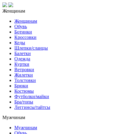
Женщинам
Женщинам
Обувь
Ботинки
Кроссовки
Кеды
Шлепки/сланцы
Балетки
Одежда
Куртки
Ветровки
Жилетки
Толстовки
Брюки
Костюмы
Футболки/майки
Бра/топы
Леггинсы/тайтсы
Мужчинам
Мужчинам
Обувь