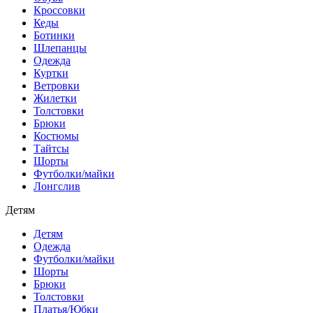
Кроссовки
Кеды
Ботинки
Шлепанцы
Одежда
Куртки
Ветровки
Жилетки
Толстовки
Брюки
Костюмы
Тайтсы
Шорты
Футболки/майки
Лонгслив
Детям
Детям
Одежда
Футболки/майки
Шорты
Брюки
Толстовки
Платья/Юбки