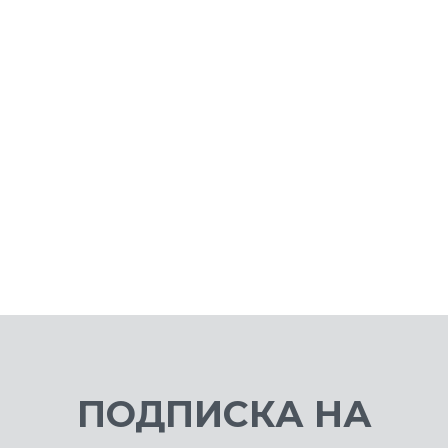
White
9 499 ₽
3 
ПОДПИСКА НА