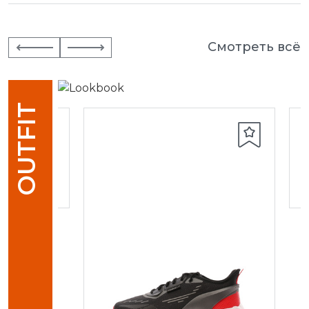
Смотреть всё
OUTFIT
кие
G/AG