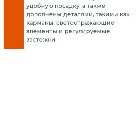
удобную посадку, а также
дополнены деталями, такими как
карманы, светоотражающие
элементы и регулируемые
застежки.
Puma 
3.0 L 