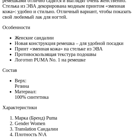
ремешками отлично садятся и выглядят очень женственно.
Стелька из ЭВА декорирована модным принтом «змеиная
кожа»: удобно и стильно. Отличный вариант, чтобы показать
свой любимый лак для ногтей.
Особенности
Женские сандалии
Новая конструкция ремешка – для удобной посадки
Принт «змеиная кожа» на стельке из ЭВА
Противоскользящая текстура подошвы
Логотип PUMA No. 1 на ремешке
Состав
Верх:
Резина
Материал:
100% синтетика
Характеристики
Марка (Бренд)
Puma
Gender
Women
Translation
Сандалии
Плотность
N\A