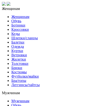
Женщинам
Женщинам
Обувь
Ботинки
Кроссовки
Кеды
Шлепки/сланцы
Балетки
Одежда
Куртки
Ветровки
Жилетки
Толстовки
Брюки
Костюмы
Футболки/майки
Бра/топы
Леггинсы/тайтсы
Мужчинам
Мужчинам
Обувь