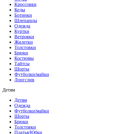
Кроссовки
Кеды
Ботинки
Шлепанцы
Одежда
Куртки
Ветровки
Жилетки
Толстовки
Брюки
Костюмы
Тайтсы
Шорты
Футболки/майки
Лонгслив
Детям
Детям
Одежда
Футболки/майки
Шорты
Брюки
Толстовки
Платья/Юбки