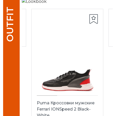
OUTFIT
кие
G/AG
Puma Кроссовки мужские
Ferrari IONSpeed 2 Black-
White