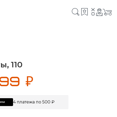
x
0
, 110
999 ₽
4 платежа по 500 ₽