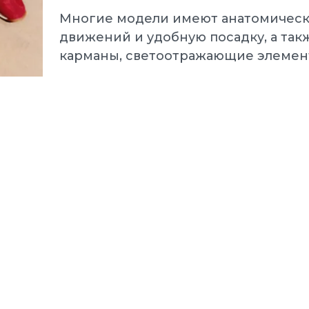
Многие модели имеют анатомически
движений и удобную посадку, а так
карманы, светоотражающие элемен
Puma Кроссовки 
еды мужские
Electrify NITRO 4
.0 L White-Black-P