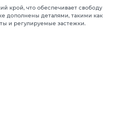
й крой, что обеспечивает свободу
же дополнены деталями, такими как
ты и регулируемые застежки.
NIKE Кроссовки мужские
MANOA LEATHER
мужские