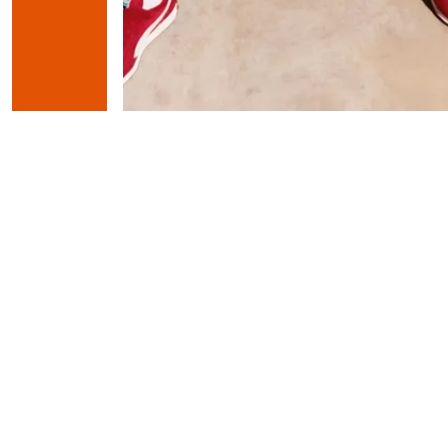
Puma К
Smash 3