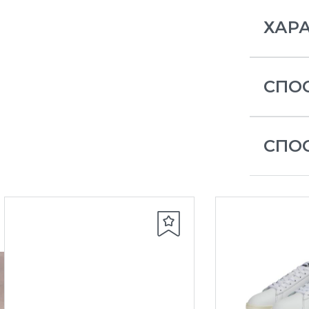
ХАР
СПО
СПО