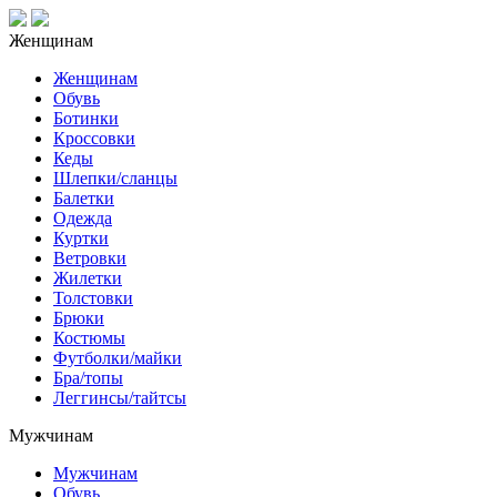
Женщинам
Женщинам
Обувь
Ботинки
Кроссовки
Кеды
Шлепки/сланцы
Балетки
Одежда
Куртки
Ветровки
Жилетки
Толстовки
Брюки
Костюмы
Футболки/майки
Бра/топы
Леггинсы/тайтсы
Мужчинам
Мужчинам
Обувь