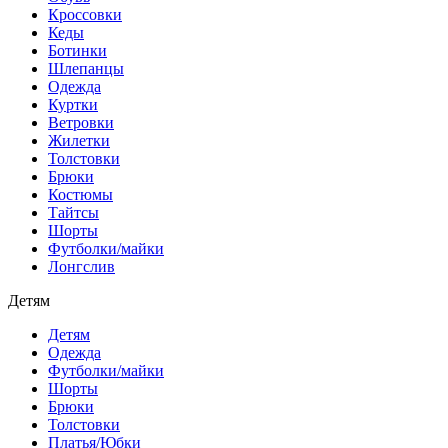
Кроссовки
Кеды
Ботинки
Шлепанцы
Одежда
Куртки
Ветровки
Жилетки
Толстовки
Брюки
Костюмы
Тайтсы
Шорты
Футболки/майки
Лонгслив
Детям
Детям
Одежда
Футболки/майки
Шорты
Брюки
Толстовки
Платья/Юбки