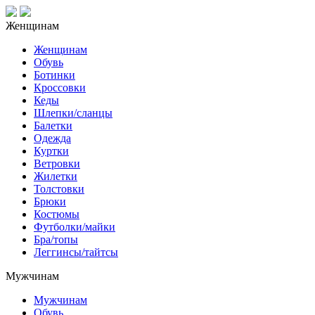
Женщинам
Женщинам
Обувь
Ботинки
Кроссовки
Кеды
Шлепки/сланцы
Балетки
Одежда
Куртки
Ветровки
Жилетки
Толстовки
Брюки
Костюмы
Футболки/майки
Бра/топы
Леггинсы/тайтсы
Мужчинам
Мужчинам
Обувь