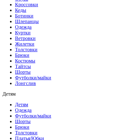
Кроссовки
Кеды
Ботинки
Шлепанцы
Одежда
Куртки
Ветровки
Жилетки
Толстовки
Брюки
Костюмы
Тайтсы
Шорты
Футболки/майки
Лонгслив
Детям
Детям
Одежда
Футболки/майки
Шорты
Брюки
Толстовки
Платья/Юбки