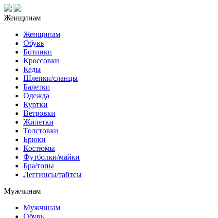
Женщинам
Женщинам
Обувь
Ботинки
Кроссовки
Кеды
Шлепки/сланцы
Балетки
Одежда
Куртки
Ветровки
Жилетки
Толстовки
Брюки
Костюмы
Футболки/майки
Бра/топы
Леггинсы/тайтсы
Мужчинам
Мужчинам
Обувь