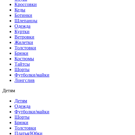
Кроссовки
Кеды
Ботинки
Шлепанцы
Одежда
Куртки
Ветровки
Жилетки
Толстовки
Брюки
Костюмы
Тайтсы
Шорты
Футболки/майки
Лонгслив
Детям
Детям
Одежда
Футболки/майки
Шорты
Брюки
Толстовки
Платья/Юбки