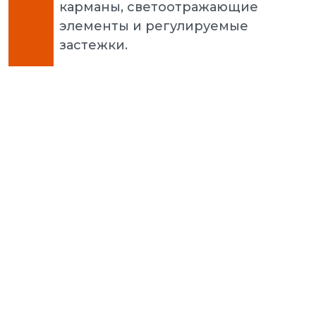
карманы, светоотражающие
элементы и регулируемые
застежки.
Puma 
3.0 L 