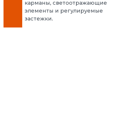
карманы, светоотражающие
элементы и регулируемые
застежки.
Puma 
3.0 L 