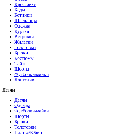
Кроссовки
Кеды
Ботинки
Шлепанцы
Одежда
Куртки
Ветровки
Жилетки
Толстовки
Брюки
Костюмы
Тайтсы
Шорты
Футболки/майки
Лонгслив
Детям
Детям
Одежда
Футболки/майки
Шорты
Брюки
Толстовки
Платья/Юбки