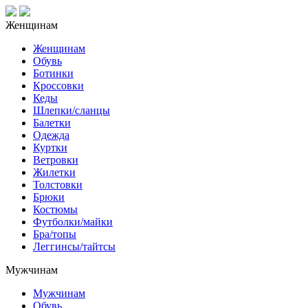
Женщинам
Женщинам
Обувь
Ботинки
Кроссовки
Кеды
Шлепки/сланцы
Балетки
Одежда
Куртки
Ветровки
Жилетки
Толстовки
Брюки
Костюмы
Футболки/майки
Бра/топы
Леггинсы/тайтсы
Мужчинам
Мужчинам
Обувь