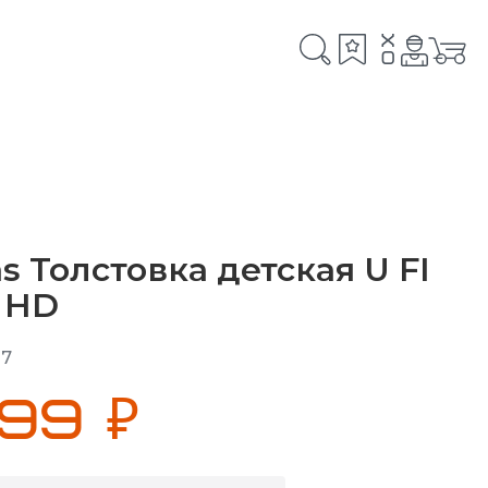
x
0
s Толстовка детская U FI
Z HD
17
199 ₽