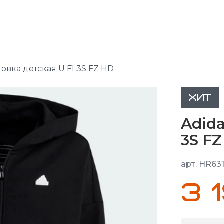
товка детская U FI 3S FZ HD
ХИТ
Adida
3S F
арт. HR63
3 