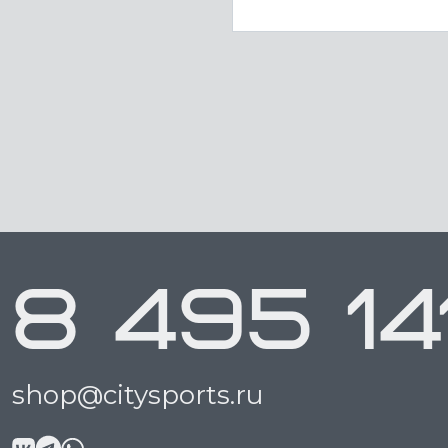
8 495 14
shop@citysports.ru