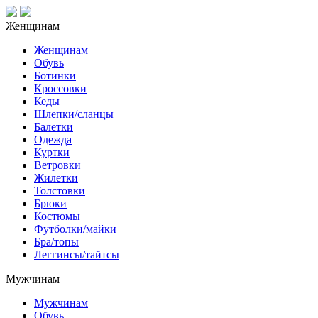
Женщинам
Женщинам
Обувь
Ботинки
Кроссовки
Кеды
Шлепки/сланцы
Балетки
Одежда
Куртки
Ветровки
Жилетки
Толстовки
Брюки
Костюмы
Футболки/майки
Бра/топы
Леггинсы/тайтсы
Мужчинам
Мужчинам
Обувь