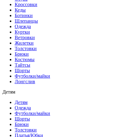
Кроссовки
Кеды
Ботинки
Шлепанцы
Одежда
Куртки
Ветровки
Жилетки
Толстовки
Брюки
Костюмы
Тайтсы
Шорты
Футболки/майки
Лонгслив
Детям
Детям
Одежда
Футболки/майки
Шорты
Брюки
Толстовки
Платья/Юбки