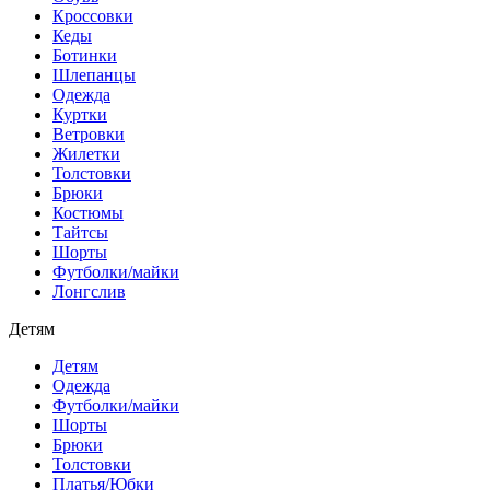
Кроссовки
Кеды
Ботинки
Шлепанцы
Одежда
Куртки
Ветровки
Жилетки
Толстовки
Брюки
Костюмы
Тайтсы
Шорты
Футболки/майки
Лонгслив
Детям
Детям
Одежда
Футболки/майки
Шорты
Брюки
Толстовки
Платья/Юбки