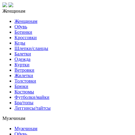
Женщинам
Женщинам
Обувь
Ботинки
Кроссовки
Кеды
Шлепки/сланцы
Балетки
Одежда
Куртки
Ветровки
Жилетки
Толстовки
Брюки
Костюмы
Футболки/майки
Бра/топы
Леггинсы/тайтсы
Мужчинам
Мужчинам
Обувь