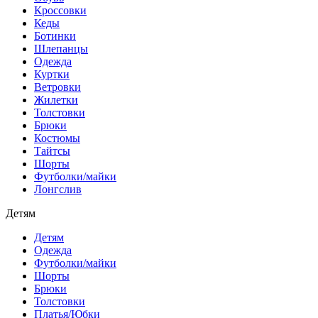
Кроссовки
Кеды
Ботинки
Шлепанцы
Одежда
Куртки
Ветровки
Жилетки
Толстовки
Брюки
Костюмы
Тайтсы
Шорты
Футболки/майки
Лонгслив
Детям
Детям
Одежда
Футболки/майки
Шорты
Брюки
Толстовки
Платья/Юбки